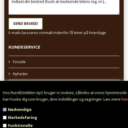
E-mails besvares normalt indenfor få timer på hverdage
KUNDESERVICE
Forside
Nyheder
Sitemap
Hos RundtOmBilen ApS bruger vi cookies, således at vores hjemmeside
Afhentning af varer
kan huske dig som bruger, dine indstillinger og søgninger. Læs mere
her
Nødvendige
Profil
Markedsføring
Vilkår
Funktionelle