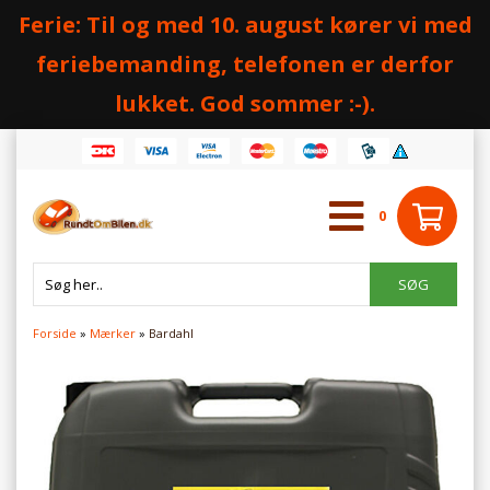
Ferie: Til og med 10. august kører vi med
feriebemanding, telefonen er derfor
lukket. God sommer :-).
0
Forside
»
Mærker
»
Bardahl