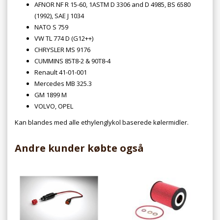
AFNOR NF R 15-60, 1ASTM D 3306 and D 4985, BS 6580
(1992), SAE J 1034
NATO S 759
VW TL 774 D (G12++)
CHRYSLER MS 9176
CUMMINS 85T8-2 & 90T8-4
Renault 41-01-001
Mercedes MB 325.3
GM 1899 M
VOLVO, OPEL
Kan blandes med alle ethylenglykol baserede kølermidler.
Andre kunder købte også