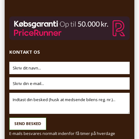
Hos RundtOmBilen kan du således finde alt i tilbehør til bilen.
Uanset om du søger værktøj, batterilader eller motorolie, så er
vi leveringsdygtige på netop det tilbehør til bilen, som du skal
bruge. Lader du os hjælpe dig med tilbehør til din bil, kan vi
garantere:
Hurtig levering
KONTAKT OS
100% returret
Fri fragt (ved samlet køb over kr. 1.250,-)
Sikker shopping
Varer i bedste kvalitet
E-mails besvares normalt indenfor få timer på hverdage