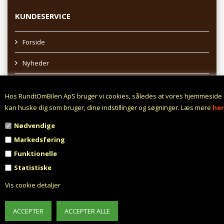
KUNDESERVICE
Forside
Nyheder
Sitemap
Hos RundtOmBilen ApS bruger vi cookies, således at vores hjemmeside
Afhentning af varer
kan huske dig som bruger, dine indstillinger og søgninger. Læs mere
her
Nødvendige
Profil
Markedsføring
Vilkår
Funktionelle
Statistiske
Fortrydelsesret
Vis cookie detaljer
Fortryd aftale
Fragt fra 0,- !