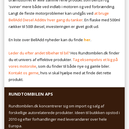
'sviner' mere både ved indløb i motoren og ved forbrænding.
Langt de fleste motorproblemer kan undgås ved
at bruge
BellAdd Diesel Additiv hver gang du tanker
. En flaske med 500ml
rækker til 500l diesel, investeringen er givet godt ud.
En liste over BellAdd nyheder kan du finde
her
.
Leder du efter andet tilbehør til bil?
Hos Rundtombilen.dk finder
du et univers af effektive produkter.
Tag eksempelvis et kig på
vores motorolie
, som du finder til både nye og gamle biler.
Kontakt os gerne
, hvis vi skal hjælpe med at finde det rette
produkt.
RUNDTOMBILEN APS
Rundtombilen.dk koncentrerer sig om import og salg af
forskellige autorelaterede produkter. Ideen til butikken opstod i
2010 og efter forhandlinger med leverandører over hele
Europa.