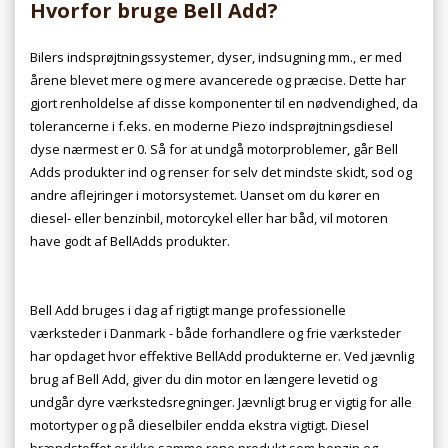
Hvorfor bruge Bell Add?
Bilers indsprøjtningssystemer, dyser, indsugning mm., er med
årene blevet mere og mere avancerede og præcise. Dette har
gjort renholdelse af disse komponenter til en nødvendighed, da
tolerancerne i f.eks. en moderne Piezo indsprøjtningsdiesel
dyse nærmest er 0. Så for at undgå motorproblemer, går Bell
Adds produkter ind og renser for selv det mindste skidt, sod og
andre aflejringer i motorsystemet. Uanset om du kører en
diesel- eller benzinbil, motorcykel eller har båd, vil motoren
have godt af BellAdds produkter.
Bell Add bruges i dag af rigtigt mange professionelle
værksteder i Danmark - både forhandlere og frie værksteder
har opdaget hvor effektive BellAdd produkterne er. Ved jævnlig
brug af Bell Add, giver du din motor en længere levetid og
undgår dyre værkstedsregninger. Jævnligt brug er vigtig for alle
motortyper og på dieselbiler endda ekstra vigtigt. Diesel
brændstoffet er ikke samme rene produkt som benzin og