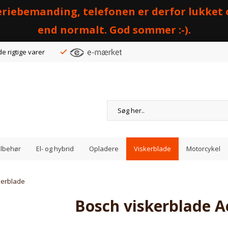
 feriebemanding, telefonen er derfor lukket
end normalt. God sommer :-).
de rigtige varer
Tilbehør
El- og hybrid
Opladere
Viskerblade
Motorcykel
kerblade
Bosch viskerblade A