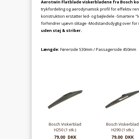
Aerotwin Flatblade viskerbladene fra Bosch k
trykfordeling og aerodynamisk profil for effektiv ren
konstruktion erstatter led- og bøjledele -Smartere "l
forhindrer ujævn slitage -Modstandsdygtig over for
uden støj & striber.
Længde:
Førerside 530mm / Passagerside 450mm
Bosch Viskerblad
Bosch Viskerblad
H250 (1 stk.)
H290 (1 stk.)
79,00 DKK
79,00 DKK