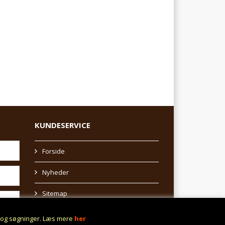
KUNDESERVICE
Forside
Nyheder
Sitemap
Afhentning af varer
r og søgninger. Læs mere
her