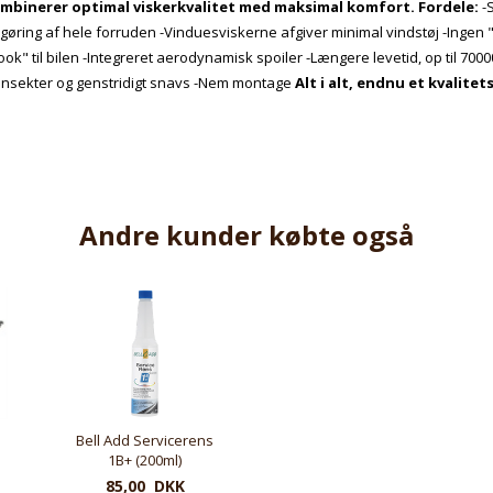
ombinerer optimal viskerkvalitet med maksimal komfort.
Fordele:
-S
gøring af hele forruden -Vinduesviskerne afgiver minimal vindstøj -Ingen "le
ook" til bilen -Integreret aerodynamisk spoiler -Længere levetid, op til 700
 insekter og genstridigt snavs -Nem montage
Alt i alt, endnu et kvalite
Andre kunder købte også
Bell Add Servicerens
1B+ (200ml)
85,00 DKK