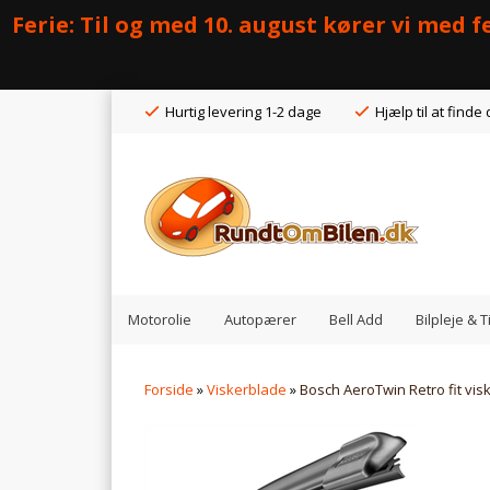
Ferie: Til og med 10. august kører vi med
Hurtig levering 1-2 dage
Hjælp til at finde 
Motorolie
Autopærer
Bell Add
Bilpleje & 
Forside
»
Viskerblade
»
Bosch AeroTwin Retro fit vis