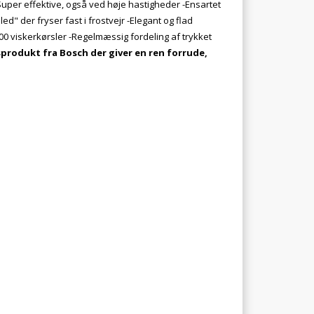
uper effektive, også ved høje hastigheder -Ensartet
d" der fryser fast i frostvejr -Elegant og flad
000 viskerkørsler -Regelmæssig fordeling af trykket
tsprodukt fra Bosch der giver en ren forrude,