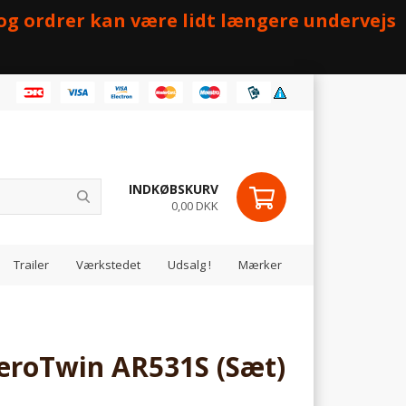
 og ordrer kan være lidt længere undervejs
INDKØBSKURV
0,00 DKK
Trailer
Værkstedet
Udsalg !
Mærker
eroTwin AR531S (Sæt)