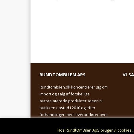
RUNDTOMBILEN APS
VI S
Rundtombilen.dk koncentrerer sig om
import og salg af forskellige
autorelaterede produkter. Ideen til
butikken opstod i 2010 og efter
forhandlinger med leverandører over
hele Europa.
Hos RundtOmBilen ApS bruger vi cookies, 