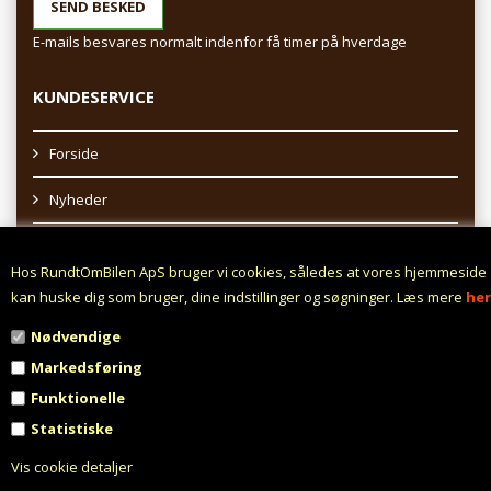
E-mails besvares normalt indenfor få timer på hverdage
KUNDESERVICE
Forside
Nyheder
Sitemap
Hos RundtOmBilen ApS bruger vi cookies, således at vores hjemmeside
Afhentning af varer
kan huske dig som bruger, dine indstillinger og søgninger. Læs mere
her
Nødvendige
Profil
Markedsføring
Vilkår
Funktionelle
Statistiske
Fortrydelsesret
Vis cookie detaljer
Fortryd aftale