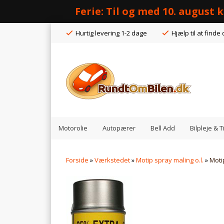
Ferie: Til og med 10. august
Hurtig levering 1-2 dage
Hjælp til at finde 
Motorolie
Autopærer
Bell Add
Bilpleje & 
Forside
»
Værkstedet
»
Motip spray maling o.l.
»
Moti