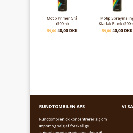
Motip Primer Grå
Motip Spraymalin
(500ml)
Klarlak Blank (500m
40,00 DKK
40,00 DKK
59,00
59,00
RUNDTOMBILEN APS
VI S
Rundtombilen.dk koncentrerer sig om
import og salg af forskellige
autorelaterede produkter. Ideen til