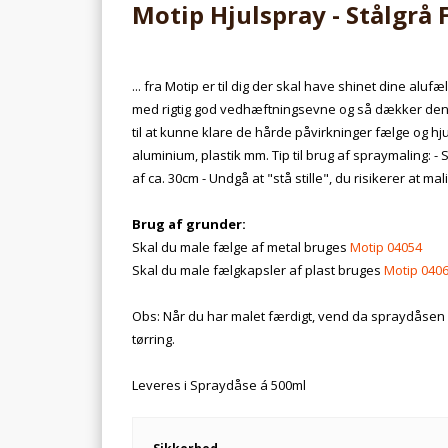
Motip Hjulspray - Stålgrå
... fra Motip er til dig der skal have shinet dine al
med rigtig god vedhæftningsevne og så dækker den g
til at kunne klare de hårde påvirkninger fælge og hj
aluminium, plastik mm. Tip til brug af spraymaling: -
af ca. 30cm - Undgå at "stå stille", du risikerer at m
Brug af grunder:
Skal du male fælge af metal bruges
Motip 04054
Skal du male fælgkapsler af plast bruges
Motip 040
Obs: Når du har malet færdigt, vend da spraydåsen 
tørring.
Leveres i Spraydåse á 500ml