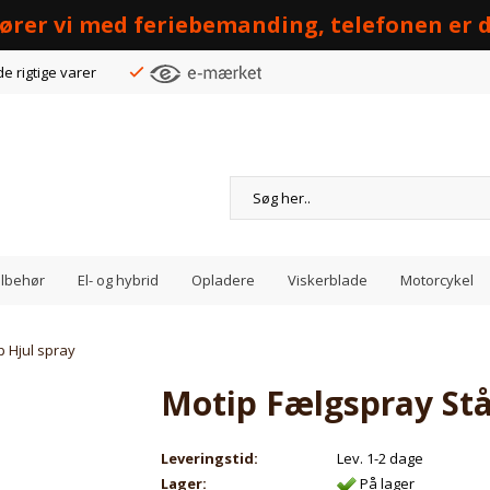
 kører vi med feriebemanding, telefonen er d
de rigtige varer
Tilbehør
El- og hybrid
Opladere
Viskerblade
Motorcykel
p Hjul spray
Motip Fælgspray Stå
Leveringstid:
Lev. 1-2 dage
Lager:
På lager