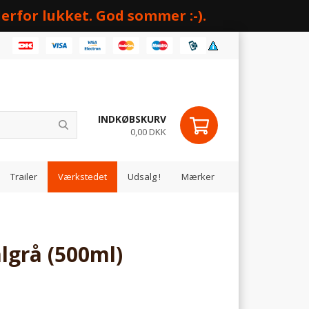
erfor lukket. God sommer :-).
INDKØBSKURV
0,00 DKK
Trailer
Værkstedet
Udsalg !
Mærker
lgrå (500ml)