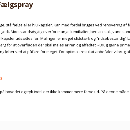
 Fælgspray
ufælge, stålfælge eller hjulkapsler. Kan med fordel bruges ved renovering af
odt. Modtstandsdygtig overfor mange kemikalier, benzin, salt, vand samt
ulkapsler udsættes for. Malingen er meget slidstærk og "ridsebestandig" L
 Sørg for at overfladen der skal males er ren og affedtet. - Brug gerne pri
aling løber ved at påføre for meget. For optimalt resultat anbefaler vi brug 
63
på hovedet og tryk indtil der ikke kommer mere farve ud. På denne måde u