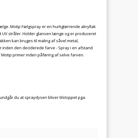
 fælge. Motip Fælgspray er en hurtigtørrende akryllak
 UV stråler. Holder glansen længe og er produceret
akken kan bruges til maling af såvel metal,
mer inden den deciderede farve - Spray i en afstand
af Motip primer inden påføring af selve farven.
ndgår du at spraydysen bliver tilstoppet pga.