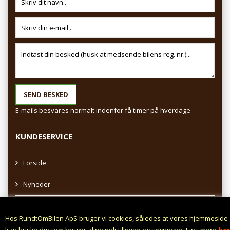
E-mails besvares normalt indenfor få timer på hverdage
KUNDESERVICE
Forside
Nyheder
Sitemap
Hos RundtOmBilen ApS bruger vi cookies, således at vores hjemmeside
Afhentning af varer
kan huske dig som bruger, dine indstillinger og søgninger. Læs mere
her