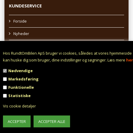
KUNDESERVICE
Forside
Nyheder
Sitemap
Hos RundtOmBilen ApS bruger vi cookies, således at vores hjemmeside
Afhentning af varer
kan huske dig som bruger, dine indstillinger og søgninger. Læs mere
her
Nødvendige
Profil
Markedsføring
Vilkår
Funktionelle
Statistiske
Fortrydelsesret
Vis cookie detaljer
Fortryd aftale
Fragt fra 0,- !