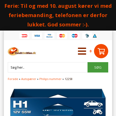
Ferie: Til og med 10. august kører vi med
feriebemanding, telefonen er derfor
lukket. God sommer :-).
0
Forside
»
Autopærer
»
Philips nummer
»
12258