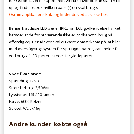
har Osram lavet et supersmart værktøj hvor du kan slå din bil
op og finde præcis hvilken pære(r) du skal bruge.
Osram applikations katalog finder du ved at klikke her.
Bemærk at disse LED pærer IKKE har ECE godkendelse hvilket
betyder at de for nuværende ikke er godkendt til brug på
offentlig vej. Derudover skal du være opmærksom på, at biler
med overvågningssystem for sprungne pærer, kan melde fejl
ved brug af LED pærer i stedet for glødepærer.
Specifikationer:
Spænding: 12 volt
Strømforbrug: 2,5 Watt
Lysstyrke: 145 / 30 lumen
Farve: 6000 Kelvin
Sokkel: W2.5x16q
Andre kunder købte også