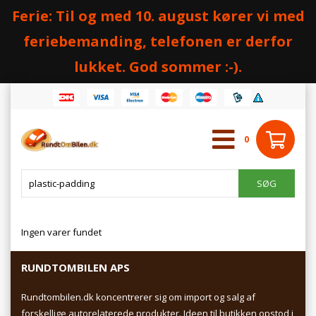
Ferie: Til og med 10. august kører vi med
feriebemanding, telefonen er derfor
lukket. God sommer :-).
0
Ingen varer fundet
RUNDTOMBILEN APS
Rundtombilen.dk koncentrerer sig om import og salg af
forskellige autorelaterede produkter. Ideen til butikken opstod i