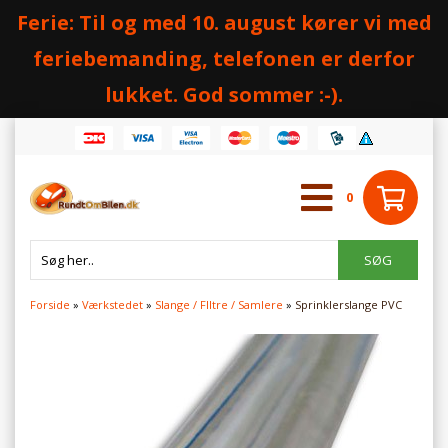
Ferie: Til og med 10. august kører vi med
feriebemanding, telefonen er derfor
lukket. God sommer :-).
0
Forside
»
Værkstedet
»
Slange / FIltre / Samlere
»
Sprinklerslange PVC