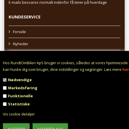
E-mails besvares normalt indenfor få timer på hverdage
KUNDESERVICE
Forside
Nyheder
Sitemap
Hos RundtOmBilen ApS bruger vi cookies, således at vores hjemmeside
Afhentning af varer
kan huske dig som bruger, dine indstillinger og søgninger. Læs mere
her
Nødvendige
Profil
Markedsføring
Vilkår
Funktionelle
Statistiske
Fortrydelsesret
Vis cookie detaljer
Fortryd aftale
Fragt fra 0,- !