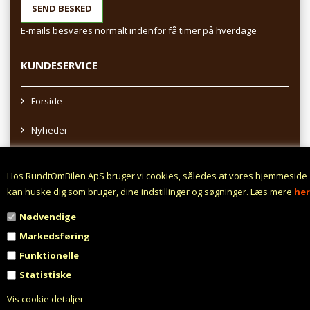
E-mails besvares normalt indenfor få timer på hverdage
KUNDESERVICE
Forside
Nyheder
Sitemap
Hos RundtOmBilen ApS bruger vi cookies, således at vores hjemmeside
Afhentning af varer
kan huske dig som bruger, dine indstillinger og søgninger. Læs mere
her
Nødvendige
Profil
Markedsføring
Vilkår
Funktionelle
Statistiske
Fortrydelsesret
Vis cookie detaljer
Fortryd aftale