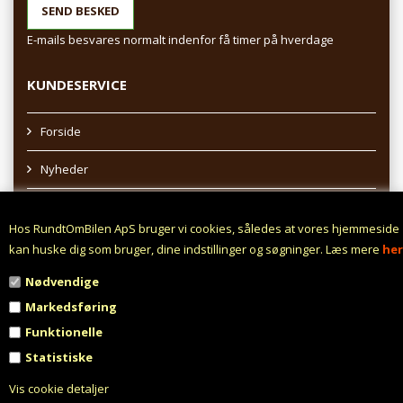
E-mails besvares normalt indenfor få timer på hverdage
KUNDESERVICE
Forside
Nyheder
Sitemap
Hos RundtOmBilen ApS bruger vi cookies, således at vores hjemmeside
Afhentning af varer
kan huske dig som bruger, dine indstillinger og søgninger. Læs mere
her
Nødvendige
Profil
Markedsføring
Vilkår
Funktionelle
Statistiske
Fortrydelsesret
Vis cookie detaljer
Fortryd aftale