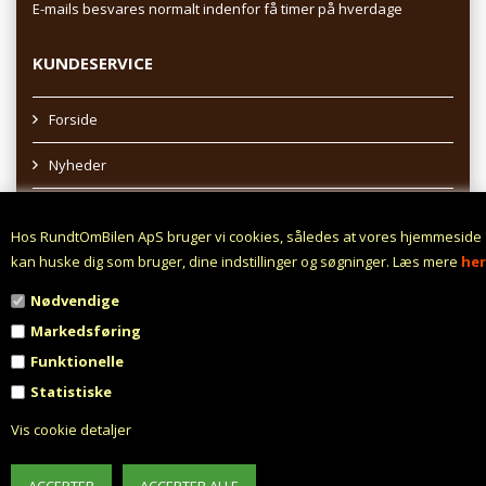
E-mails besvares normalt indenfor få timer på hverdage
KUNDESERVICE
Forside
Nyheder
Sitemap
Hos RundtOmBilen ApS bruger vi cookies, således at vores hjemmeside
Afhentning af varer
kan huske dig som bruger, dine indstillinger og søgninger. Læs mere
her
Nødvendige
Profil
Markedsføring
Vilkår
Funktionelle
Statistiske
Fortrydelsesret
Vis cookie detaljer
Fortryd aftale
Fragt fra 0,- !