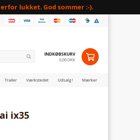
erfor lukket. God sommer :-).
INDKØBSKURV
0,00 DKK
Trailer
Værkstedet
Udsalg !
Mærker
i ix35