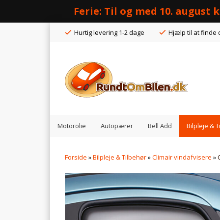
Ferie: Til og med 10. august
Hurtig levering 1-2 dage
Hjælp til at finde 
Motorolie
Autopærer
Bell Add
Bilpleje & 
Forside
»
Bilpleje & Tilbehør
»
Climair vindafvisere
»