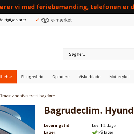
 kører vi med feriebemanding, telefonen er d
de rigtige varer
Tilbehør
El- og hybrid
Opladere
Viskerblade
Motorcykel
Climair vindafvisere til bagdøre
Bagrudeclim. Hyunda
Leveringstid:
Lev. 1-2 dage
Lager:
På lager