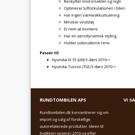
Beskytter mod insekter og regn
Optimerer luftcirkulationen i bilen
Har ingen varmeakkumulering
Minsker vindstøj
Er nem at montere
Har en aerodynamisk styling
Holder sideruderne rene
Passer til:
Hyundai IX 35 (LM) 5-dørs 2010->
Hyundai Tucson (TLE) 5-dørs 2010->
RUNDTOMBILEN APS
VI S
Rundtombilen.dk koncentrerer sig om
import og salg af forskellige
autorelaterede produkter. Ideen til
butikken opstod i 2010 og efter