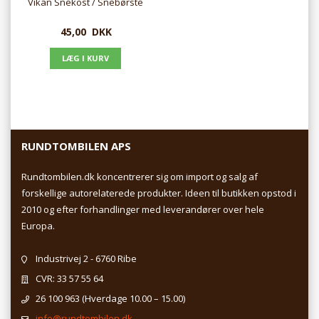
Vikan Snekost / Snebørste
45,00
DKK
RUNDTOMBILEN APS
Rundtombilen.dk koncentrerer sig om import og salg af
forskellige autorelaterede produkter. Ideen til butikken opstod i
2010 og efter forhandlinger med leverandører over hele
Europa.
Industrivej 2 - 6760 Ribe
CVR: 33 57 55 64
26 100 963
(Hverdage 10.00 – 15.00)
info@rundtombilen.dk