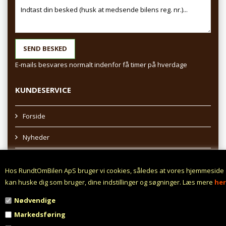
E-mails besvares normalt indenfor få timer på hverdage
KUNDESERVICE
Forside
Nyheder
Sitemap
Hos RundtOmBilen ApS bruger vi cookies, således at vores hjemmeside
Afhentning af varer
kan huske dig som bruger, dine indstillinger og søgninger. Læs mere
her
Nødvendige
Profil
Markedsføring
Vilkår