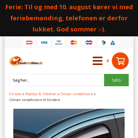
Ferie: Til og med 10. august kører vi med
feriebemanding, telefonen er derfor
lukket. God sommer :-).
0
Forside
»
Bilpleje & Tilbehør
»
Climair vindafvisere
»
Climair vindafvisere til fordøre