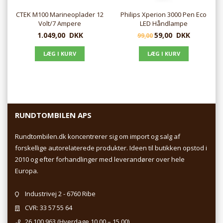
CTEK M100 Marineoplader 12
Philips Xperion 3000 Pen Eco
Volt/7 Ampere
LED Håndlampe
1.049,00
DKK
59,00
DKK
99,00
RUNDTOMBILEN APS
Rundtombilen.dk koncentrerer sig om import og salg af
forskellige autorelaterede produkter. Ideen til butikken opstod i
2010 og efter forhandlinger med leverandører over hele
Europa.
Industrivej 2 - 6760 Ribe
CVR: 33 57 55 64
26 100 963
(Hverdage 10.00 – 15.00)