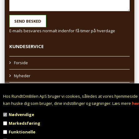
E-mails besvares normalt indenfor få timer på hverdage
KUNDESERVICE
Forside
Nyheder
Sitemap
Hos RundtOmBilen ApS bruger vi cookies, således at vores hjemmeside
Afhentning af varer
kan huske dig som bruger, dine indstillinger og søgninger. Læs mere
her
Nødvendige
Profil
Markedsføring
Vilkår
Funktionelle