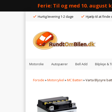
Ferie: Til og med 10. august
Hurtig levering 1-2 dage
Hjælp til at finde 
Motorolie
Autopærer
Bell Add
Bilpleje & 
Forside
»
Motorcykel
»
MC Batteri
»
Varta Blysyre bat