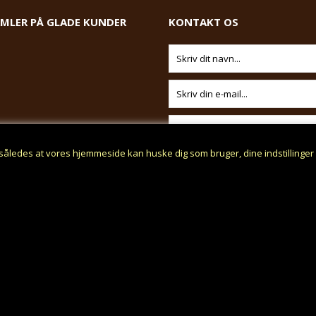
AMLER PÅ GLADE KUNDER
KONTAKT OS
således at vores hjemmeside kan huske dig som bruger, dine indstillinge
E-mails besvares normalt indenfor
timer på hverdage