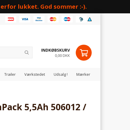
erfor lukket. God sommer :-).
INDKØBSKURV
0,00 DKK
Trailer
Værkstedet
Udsalg !
Mærker
hPack 5,5Ah 506012 /