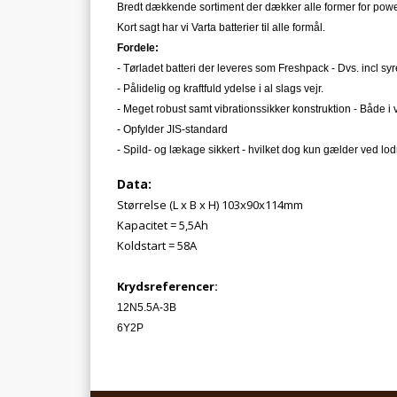
Bredt dækkende sortiment der dækker alle former for power
Kort sagt har vi Varta batterier til alle formål.
Fordele:
- Tørladet batteri der leveres som Freshpack - Dvs. incl syr
- Pålidelig og kraftfuld ydelse i al slags vejr.
- Meget robust samt vibrationssikker konstruktion - Både 
- Opfylder JIS-standard
- Spild- og lækage sikkert - hvilket dog kun gælder ved lodr
Data:
Størrelse (L x B x H) 103x90x114mm
Kapacitet = 5,5Ah
Koldstart = 58A
Krydsreferencer:
12N5.5A-3B
6Y2P