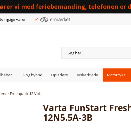
 kører vi med feriebemanding, telefonen er d
de rigtige varer
Tilbehør
El- og hybrid
Opladere
Viskerblade
Motorcykel
terier Freshpack 12 Volt
Varta FunStart Fres
12N5.5A-3B