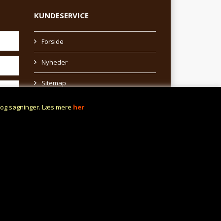
KUNDESERVICE
Forside
Nyheder
Sitemap
Afhentning af varer
r og søgninger. Læs mere
her
Profil
 få
Vilkår
Fortrydelsesret
Fortryd aftale
Fragt fra 0,- !