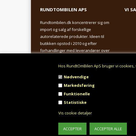
RUNDTOMBILEN APS
VI S
Rundtombilen.dk koncentrerer sig om
import og salg af forskellige
autorelaterede produkter. Ideen til
butikken opstod i 2010 og efter
forhandlinger med leverandører over
hele Europa.
Hos RundtOmBilen ApS bruger vi cookies, 
Industrivej 2 - 6760 Ribe
Nødvendige
CVR: 33 57 55 64
Markedsføring
26 100 963
(Hverdage 10.00 – 15.00)
Funktionelle
info@rundtombilen.dk
Statistiske
Vis cookie detaljer