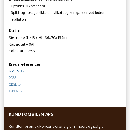
- Opfylder JIS-standard
- Spild- og lækage sikkert - hvilket dog kun gælder ved lodret
installation
Data:
Størrelse (L x B x H) 136x76x139mm
Kapacitet = 9Ah
Koldstart = 85A
Krydsreferencer
GM9Z-3B
6C3P
CB9L-B
12N9-3B
RUNDTOMBILEN APS
Rundtombilen.dk koncentrerer sig om import og salg af