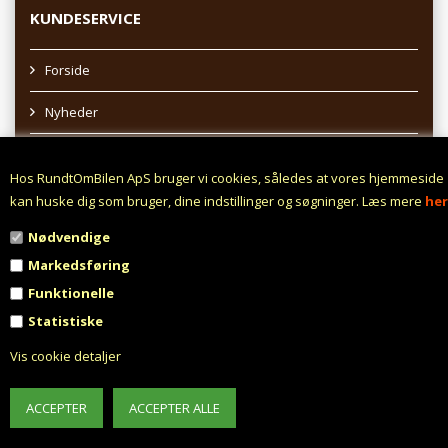
KUNDESERVICE
Forside
Nyheder
Sitemap
Hos RundtOmBilen ApS bruger vi cookies, således at vores hjemmeside
Afhentning af varer
kan huske dig som bruger, dine indstillinger og søgninger. Læs mere
her
Nødvendige
Profil
Markedsføring
Vilkår
Funktionelle
Statistiske
Fortrydelsesret
Vis cookie detaljer
Fortryd aftale
Fragt fra 0,- !