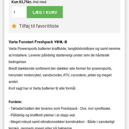
Tilføj til favoritliste
YB9L-B
Varta Funstart Freshpack
Varta Powersports batterier kraftfulde, langtidsholdbare og samt nemme
at installere. Leverer pålidelig startenergi under selv de hårdeste
betingelser.
Bredt dækkende sortiment der dækker alle former for powersports,
herunder motorcykel, vandscooter, ATV, cscootere, jetski og meget
andet.
Kort sagt har vi Varta batterier til alle formål.
Fordele:
- Tørladet batteri der leveres som Freshpack - Dvs. incl syreflaske.
- Pålidelig og kraftfuld ydelse i al slags vejr.
- Meget robust samt vibrationssikker konstruktion - Både i vanskeligt
terræn, gennem sneen eller på bølgerne