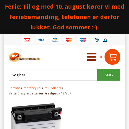
Ferie: Til og med 10. august kører vi med
feriebemanding, telefonen er derfor
lukket. God sommer :-).
0
Forside
»
Motorcykel
»
MC Batteri
»
Varta Blysyre batterier Freshpack 12 Volt