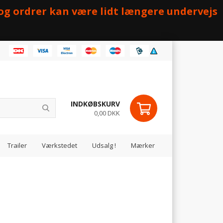
 og ordrer kan være lidt længere undervejs
INDKØBSKURV
0,00 DKK
Trailer
Værkstedet
Udsalg !
Mærker