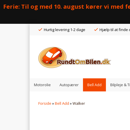
Ferie: Til og med 10. august kører vi med
Hurtig levering 1-2 dage
Hjælp til at finde 
Motorolie
Autopærer
Bell Add
Bilpleje & 
Forside
»
Bell Add
»
Walker