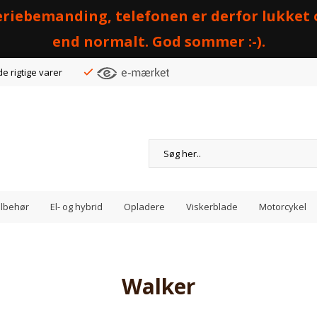
 feriebemanding, telefonen er derfor lukket
end normalt. God sommer :-).
de rigtige varer
Tilbehør
El- og hybrid
Opladere
Viskerblade
Motorcykel
Walker