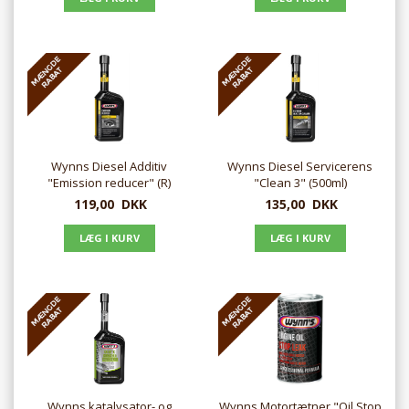
Wynns Diesel Additiv
Wynns Diesel Servicerens
"Emission reducer" (R)
"Clean 3" (500ml)
(500ml)
119,00
DKK
135,00
DKK
Wynns katalysator- og
Wynns Motortætner "Oil Stop