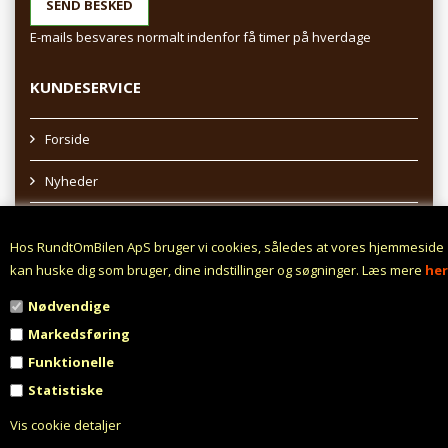
E-mails besvares normalt indenfor få timer på hverdage
KUNDESERVICE
Forside
Nyheder
Sitemap
Hos RundtOmBilen ApS bruger vi cookies, således at vores hjemmeside
Afhentning af varer
kan huske dig som bruger, dine indstillinger og søgninger. Læs mere
her
Nødvendige
Profil
Markedsføring
Vilkår
Funktionelle
Statistiske
Fortrydelsesret
Vis cookie detaljer
Fortryd aftale