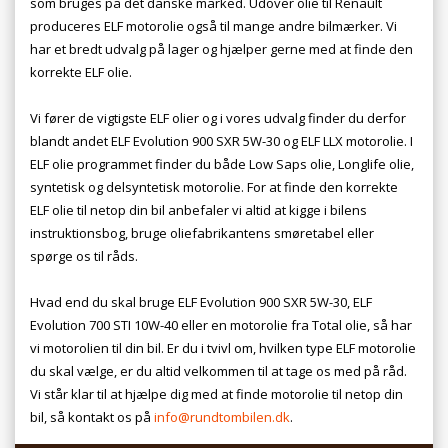
som bruges på det danske marked. Udover olie til Renault
produceres ELF motorolie også til mange andre bilmærker. Vi
har et bredt udvalg på lager og hjælper gerne med at finde den
korrekte ELF olie.
Vi fører de vigtigste ELF olier og i vores udvalg finder du derfor
blandt andet ELF Evolution 900 SXR 5W-30 og ELF LLX motorolie. I
ELF olie programmet finder du både Low Saps olie, Longlife olie,
syntetisk og delsyntetisk motorolie. For at finde den korrekte
ELF olie til netop din bil anbefaler vi altid at kigge i bilens
instruktionsbog, bruge oliefabrikantens smøretabel eller
spørge os til råds.
Hvad end du skal bruge ELF Evolution 900 SXR 5W-30, ELF
Evolution 700 STI 10W-40 eller en motorolie fra Total olie, så har
vi motorolien til din bil. Er du i tvivl om, hvilken type ELF motorolie
du skal vælge, er du altid velkommen til at tage os med på råd.
Vi står klar til at hjælpe dig med at finde motorolie til netop din
bil, så kontakt os på
info@rundtombilen.dk
.