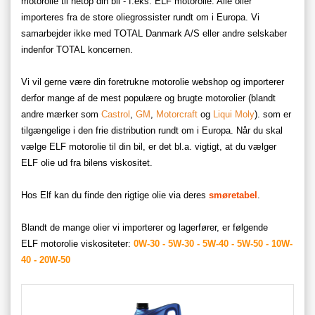
motorolie til netop din bil - f.eks. ELF motorolie. Alle olier
importeres fra de store oliegrossister rundt om i Europa. Vi
samarbejder ikke med TOTAL Danmark A/S eller andre selskaber
indenfor TOTAL koncernen.
Vi vil gerne være din foretrukne motorolie webshop og importerer
derfor mange af de mest populære og brugte motorolier (blandt
andre mærker som
Castrol
,
GM
,
Motorcraft
og
Liqui Moly
). som er
tilgængelige i den frie distribution rundt om i Europa. Når du skal
vælge ELF motorolie til din bil, er det bl.a. vigtigt, at du vælger
ELF olie ud fra bilens viskositet.
Hos Elf kan du finde den rigtige olie via deres
smøretabel
.
Blandt de mange olier vi importerer og lagerfører, er følgende
ELF motorolie viskositeter:
0W-30
-
5W-30
-
5W-40
-
5W-50
-
10
W-
40
-
20
W-50