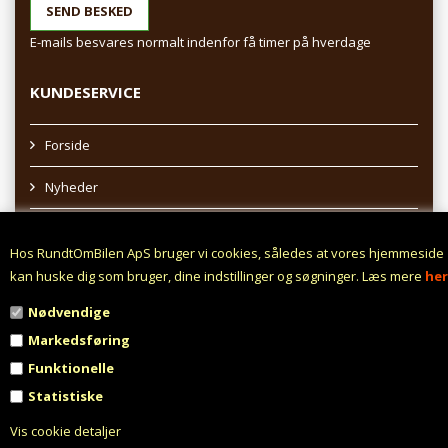
E-mails besvares normalt indenfor få timer på hverdage
KUNDESERVICE
Forside
Nyheder
Sitemap
Hos RundtOmBilen ApS bruger vi cookies, således at vores hjemmeside
Afhentning af varer
kan huske dig som bruger, dine indstillinger og søgninger. Læs mere
her
Nødvendige
Profil
Markedsføring
Vilkår
Funktionelle
Statistiske
Fortrydelsesret
Vis cookie detaljer
Fortryd aftale