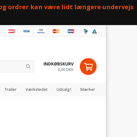
 og ordrer kan være lidt længere undervejs
INDKØBSKURV
0,00 DKK
Trailer
Værkstedet
Udsalg !
Mærker