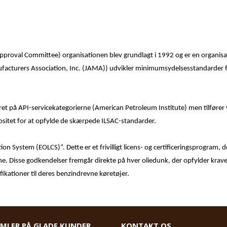
Approval Committee) organisationen blev grundlagt i 1992 og er en organis
acturers Association, Inc. (JAMA)) udvikler minimumsydelsesstandarder fo
t på API-servicekategorierne (American Petroleum Institute) men tilfører y
sitet for at opfylde de skærpede ILSAC-standarder.
tion System (EOLCS)”. Dette er et frivilligt licens- og certificeringsprogram,
rne. Disse godkendelser fremgår direkte på hver oliedunk, der opfylder krav
fikationer til deres benzindrevne køretøjer.
AMLER PÅ GLADE KUNDER
KONTAKT OS