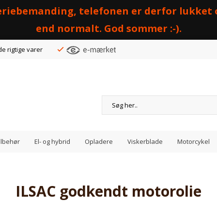
 feriebemanding, telefonen er derfor lukket
end normalt. God sommer :-).
de rigtige varer
Tilbehør
El- og hybrid
Opladere
Viskerblade
Motorcykel
ILSAC godkendt motorolie