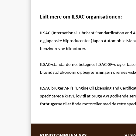
Lidt mere om ILSAC organisationen:
ILSAC (International Lubricant Standardization and 
og japanske bilproducenter (Japan Automobile Manuf
benzindrevne bilmotorer.
ILSAC-standarderne, betegnes ILSAC GF-x og er basere
brændstoføkonomi og begrænsninger i oliernes visko
ILSAC bruger API's “Engine Oil Licensing and Certifica
specificerede krav), lov til at bruge API godkendelse
forbrugerne til at finde motorolier med de rette speci
RUNDTOMBILEN APS
VI S