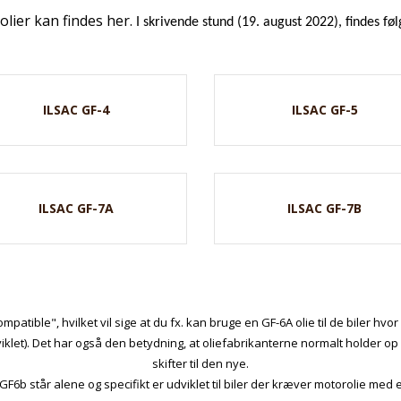
olier kan findes her.
I skrivende stund (19. august 2022), findes fø
ILSAC GF-4
ILSAC GF-5
ILSAC GF-7A
ILSAC GF-7B
patible", hvilket vil sige at du fx. kan bruge en GF-6A olie til de biler hvo
klet). Det har også den betydning, at oliefabrikanterne normalt holder 
skifter til den nye.
6b står alene og specifikt er udviklet til biler der kræver motorolie med 