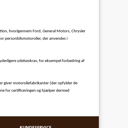
ation, hvorigennem Ford, General Motors, Chrysler
r personbilsmotorolier, der anvendes i
derligere ydelseskrav, for eksempel forbedring af
 der giver motoroliefabrikanter (der opfylder de
ene for certificeringen og hjælper dermed
KUNDESERVICE