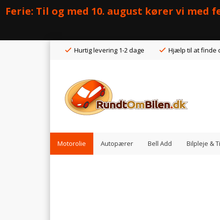
Ferie: Til og med 10. august kører vi med
Hurtig levering 1-2 dage
Hjælp til at finde 
Motorolie
Autopærer
Bell Add
Bilpleje & 