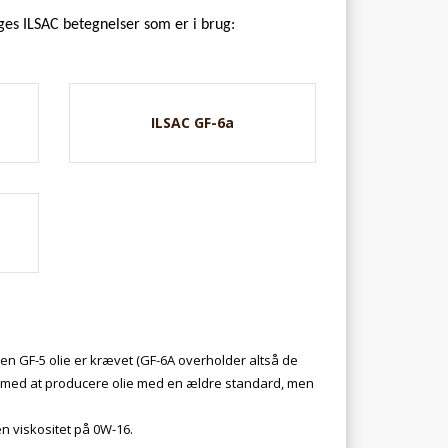
lges ILSAC betegnelser som er i brug:
ILSAC GF-6a
r en GF-5 olie er krævet (GF-6A overholder altså de
op med at producere olie med en ældre standard, men
en viskositet på 0W-16.