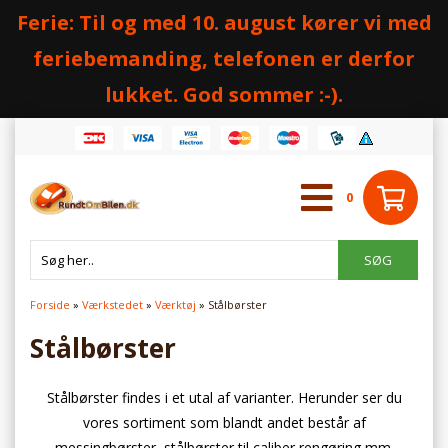
Ferie: Til og med 10. august kører vi med
feriebemanding, telefonen er derfor
lukket. God sommer :-).
0
Forside
»
Værkstedet
»
Værktøj
»
Stålbørster
Stålbørster
Stålbørster findes i et utal af varianter. Herunder ser du
vores sortiment som blandt andet består af
messingbørster, stålbørster til caliber rengøring mm.