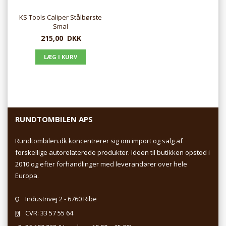
KS Tools Caliper Stålbørste
Smal
215,00
DKK
RUNDTOMBILEN APS
Rundtombilen.dk koncentrerer sig om import og salg af
forskellige autorelaterede produkter. Ideen til butikken opstod i
2010 og efter forhandlinger med leverandører over hele
Europa.
Industrivej 2 - 6760 Ribe
CVR: 33 57 55 64