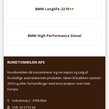
BMW Longlife-22 FE++
BMW High Performance Diesel
RUNDTOMBILEN APS
Rundtombilen.dk koncentrerer sig om import og salg af
forskellige autorelaterede produkter. Ideen til butikken opstod i
2010 og efter forhandlinger med leverandører over hele
Europa.
Industrivej 2 - 6760 Ribe
CVR: 33 57 55 64