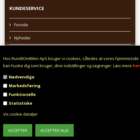
KUNDESERVICE
Forside
Nyheder
Sitemap
Hos RundtOmBilen ApS bruger vi cookies, således at vores hjemmeside
Afhentning af varer
kan huske dig som bruger, dine indstillinger og søgninger. Læs mere
her
Nødvendige
Profil
Markedsføring
Vilkår
Funktionelle
Statistiske
Fortrydelsesret
Vis cookie detaljer
Fortryd aftale
Fragt fra 0,- !