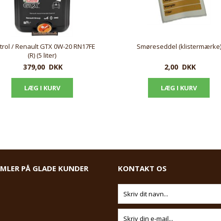
trol / Renault GTX 0W-20 RN17FE
Smøreseddel (klistermærke
(R) (5 liter)
379,00
DKK
2,00
DKK
AMLER PÅ GLADE KUNDER
KONTAKT OS