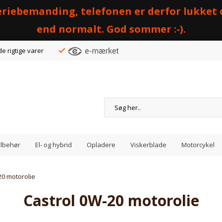
 feriebemanding, telefonen er derfor lukket
end normalt. God sommer :-).
de rigtige varer
Tilbehør
El- og hybrid
Opladere
Viskerblade
Motorcykel
20 motorolie
Castrol 0W-20 motorolie