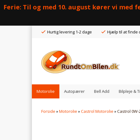
Ferie: Til og med 10. august kører vi med
Hurtig levering 1-2 dage
Hjælp til at finde 
Motorolie
Autopærer
Bell Add
Bilpleje & 
Forside
»
Motorolie
»
Castrol Motorolie
»
Castrol 0W-