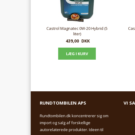
Castrol Magnatec 0W-20 Hybrid (5
Cas
liter)
439,00
DKK
RUNDTOMBILEN APS
VI S
Rundtombilen.dk koncentrerer sig om
import og salg af forskellige
autorelaterede produkter. Ideen til