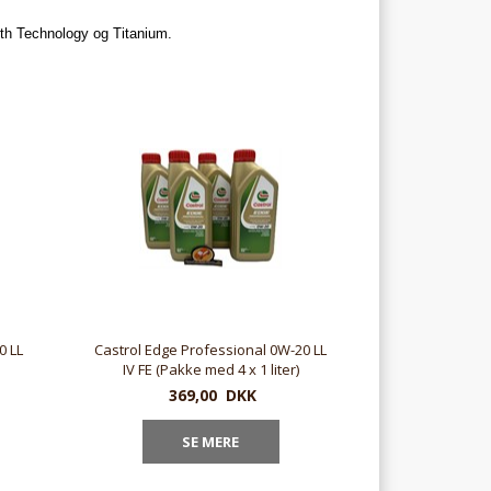
gth Technology og Titanium.
0 LL
Castrol Edge Professional 0W-20 LL
IV FE (Pakke med 4 x 1 liter)
369,00
DKK