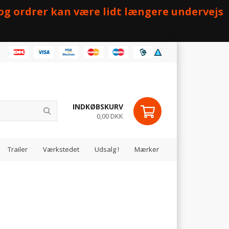
 og ordrer kan være lidt længere undervejs
INDKØBSKURV
0,00 DKK
Trailer
Værkstedet
Udsalg !
Mærker