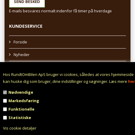
E-mails besvares normalt indenfor få timer på hverdage
KUNDESERVICE
Forside
Nyheder
Sitemap
Hos RundtOmBilen ApS bruger vi cookies, således at vores hjemmeside
Afhentning af varer
kan huske dig som bruger, dine indstillinger og søgninger. Læs mere
her
Nødvendige
Profil
Markedsføring
Vilkår
Funktionelle
Statistiske
Fortrydelsesret
Vis cookie detaljer
Fortryd aftale