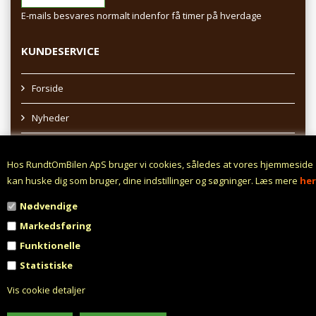
E-mails besvares normalt indenfor få timer på hverdage
KUNDESERVICE
Forside
Nyheder
Sitemap
Hos RundtOmBilen ApS bruger vi cookies, således at vores hjemmeside
Afhentning af varer
kan huske dig som bruger, dine indstillinger og søgninger. Læs mere
her
Nødvendige
Profil
Markedsføring
Vilkår
Funktionelle
Statistiske
Fortrydelsesret
Vis cookie detaljer
Fortryd aftale