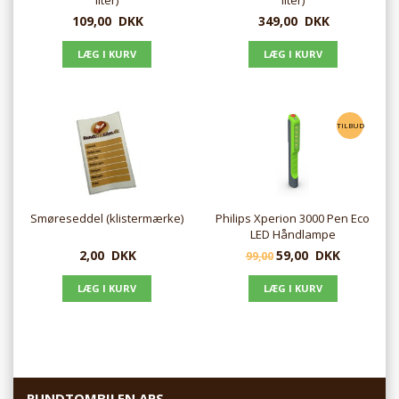
liter)
liter)
109,00
DKK
349,00
DKK
TILBUD
Smøreseddel (klistermærke)
Philips Xperion 3000 Pen Eco
LED Håndlampe
2,00
DKK
59,00
DKK
99,00
RUNDTOMBILEN APS