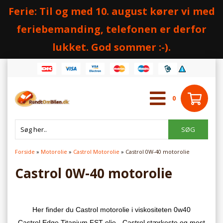
Ferie: Til og med 10. august kører vi med
feriebemanding, telefonen er derfor
lukket. God sommer :-).
0
Forside
»
Motorolie
»
Castrol Motorolie
»
Castrol 0W-40 motorolie
Castrol 0W-40 motorolie
Her finder du Castrol motorolie i viskositeten 0w40
Castrol Edge Titanium FST olie - Castrol stærkeste og mest