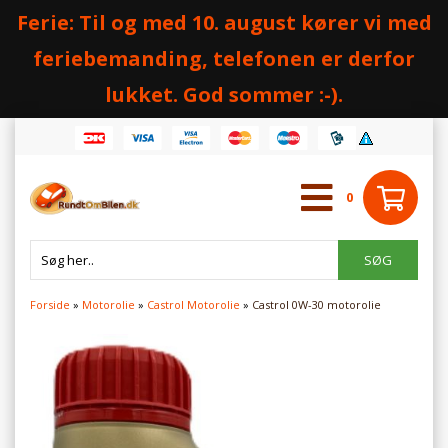
Ferie: Til og med 10. august kører vi med
feriebemanding, telefonen er derfor
lukket. God sommer :-).
0
Forside
»
Motorolie
»
Castrol Motorolie
»
Castrol 0W-30 motorolie